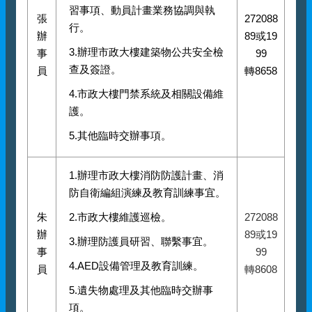
習事項、動員計畫業務協調與執
張
272088
行。
辦
89或19
3.辦理市政大樓建築物公共安全檢
事
99
查及簽證。
員
轉8658
4.市政大樓門禁系統及相關設備維
護。
5.其他臨時交辦事項。
1.辦理市政大樓消防防護計畫、消
防自衛編組演練及教育訓練事宜。
朱
2.市政大樓維護巡檢。
272088
辦
89或19
3.辦理防護員研習、聯繫事宜。
事
99
4.AED設備管理及教育訓練。
員
轉8608
5.遺失物處理及其他臨時交辦事
項。