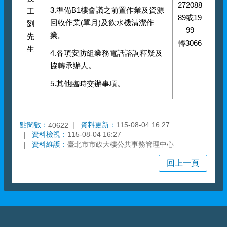
272088
3.準備B1樓會議之前置作業及資源
工
89或19
回收作業(單月)及飲水機清潔作
劉
99
業。
先
轉3066
生
4.各項安防組業務電話諮詢釋疑及
協轉承辦人。
5.其他臨時交辦事項。
點閱數：
資料更新：
115-08-04 16:27
40622
資料檢視：
115-08-04 16:27
資料維護：
臺北市市政大樓公共事務管理中心
回上一頁