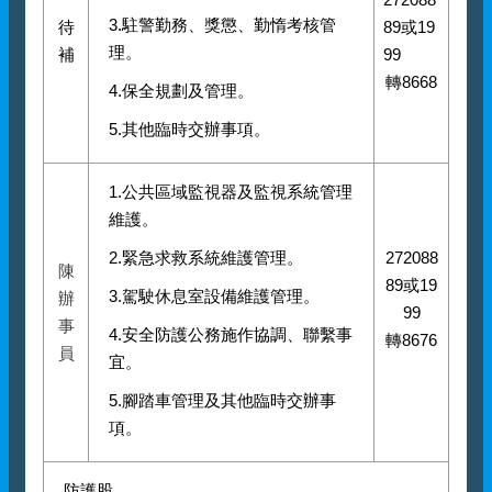
3.駐警勤務、獎懲、勤惰考核管
待
89或19
理。
補
99
轉8668
4.保全規劃及管理。
5.其他臨時交辦事項。
1.公共區域監視器及監視系統管理
維護。
2.緊急求救系統維護管理。
272088
陳
89或19
3.駕駛休息室設備維護管理。
辦
99
事
4.安全防護公務施作協調、聯繫事
轉8676
員
宜。
5.腳踏車管理及其他臨時交辦事
項。
防護股