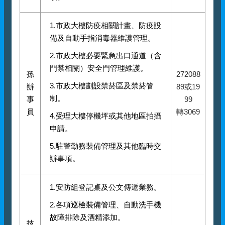
1.市政大樓防疫相關計畫、防疫設
備及自動手指消毒器維護管理。
2.市政大樓必要緊急出口通道（含
門禁相關）安全門管理維護。
孫
272088
3.市政大樓劃設禁菸區及禁菸管
辦
89或19
制。
事
99
員
轉3069
4.受理大樓停機坪或其他地區拍攝
申請。
5.駐警勤務裝備管理及其他臨時交
辦事項。
1.安防組登記桌及公文傳遞業務。
2.各項巡檢裝備管理、自動洗手機
故障排除及酒精添加。
技