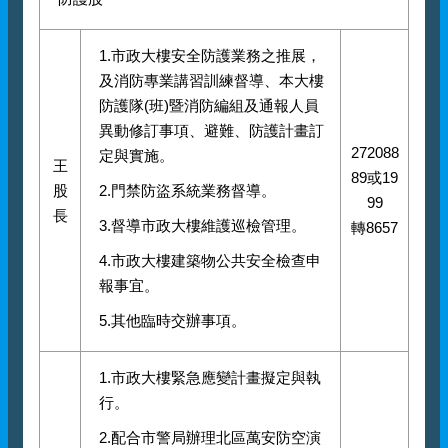
1.市政大樓安全防護業務之推展，
及消防專業講習訓練督導、本大樓
防護隊(班)暨消防編組及通報人員
異動修訂事項、避難、防護計畫訂
272088
定與實施。
王
89或19
股
2.門禁防盜系統業務督導。
99
長
3.督導市政大樓維護巡檢管理。
轉8657
4.市政大樓建築物公共安全檢查申
報事宜。
5.其他臨時交辦事項。
1.市政大樓緊急應變計畫擬定與執
行。
2.配合市警局辦理北區萬安防空演