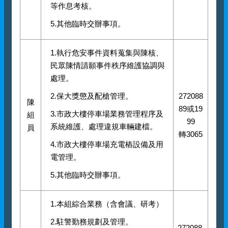
等作息考核。
5.其他臨時交辦事項。
1.執行危安事件資料蒐集與陳核、
民眾陳情請願事件秩序維護協調與
處理。
2.保大獎懲及配槍管理。
272088
陳
89或19
3.市政大樓停車場業務管理程序及
組
99
系統維護、處理違規車輛建檔。
員
轉3065
4.市政大樓停車場充電樁設備及用
電管理。
5.其他臨時交辦事項。
1.本組綜合業務（含會議、研考）
2.駐警勤務規劃及管理。
272088