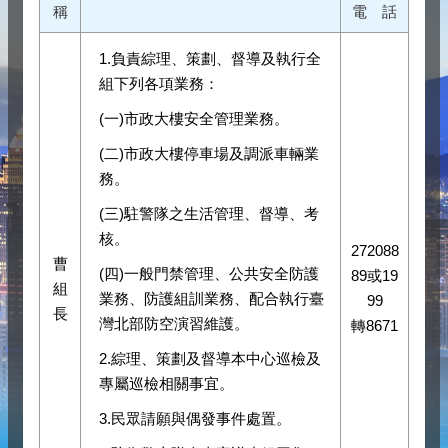
稱
電 話
1.負責綜理、策劃、督導及執行全
組下列各項業務：
(一)市政大樓安全管理業務。
(二)市政大樓停車場及調派車輛業
務。
(三)駐警隊之生活管理、督導、考
核。
272088
曹
(四)一般門禁管理、公共安全防護
89或19
組
業務、防護組訓業務、配合執行臺
99
長
灣北部防空演習維護。
轉8671
2.綜理、策劃及督導本中心巡檢及
專屬巡檢相關事宜。
3.民眾請願與偶發事件處置。