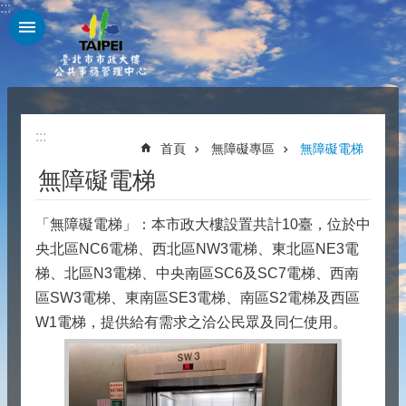
:::
跳到主要內容區塊
:::
首頁
無障礙專區
無障礙電梯
無障礙電梯
「無障礙電梯」：本市政大樓設置共計10臺，位於中
央北區NC6電梯、西北區NW3電梯、東北區NE3電
梯、北區N3電梯、中央南區SC6及SC7電梯、西南
區SW3電梯、東南區SE3電梯、南區S2電梯及西區
W1電梯，提供給有需求之洽公民眾及同仁使用。