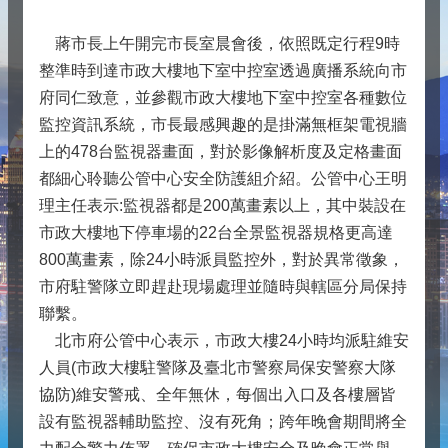
蔣市長上午開完市長室晨會後，依照既定行程9時
整準時到達市政大樓地下室中控室透過廣播系統向市
府同仁致意，並參觀市政大樓地下室中控室各種數位
監控資訊系統，市長最感興趣的是掛滿無框架電視牆
上的478台監視器畫面，對於影像解析度及定格畫面
都細心聆聽公管中心安全防護組介紹。公管中心王明
理主任表示:監視器都是200萬畫素以上，其中裝設在
市政大樓地下停車場的22台全景監視器規格更高達
800萬畫素，除24小時派員監控外，對於異常徵象，
市府駐警隊立即趕赴現場處理並隨時與轄區分局保持
聯繫。
北市府公管中心表示，市政大樓24小時均派駐維安
人員(市政大樓駐警隊及臺北市警察局保安警察大隊
協防)維安警戒、全年無休，每個出入口及各樓層皆
設有監視器輔助監控、沒有死角；跨年晚會期間將全